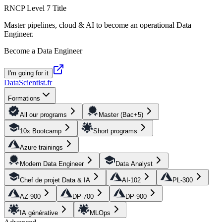
RNCP Level 7 Title
Master pipelines, cloud & AI to become an operational Data
Engineer.
Become a Data Engineer
I'm going for it
DataScientist
.fr
Formations
All our programs
Master (Bac+5)
10x Bootcamp
Short programs
Azure trainings
Modern Data Engineer
Data Analyst
Chef de projet Data & IA
AI-102
PL-300
AZ-900
DP-700
DP-900
IA générative
MLOps