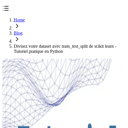
Home
Blog
Divisez votre dataset avec train_test_split de scikit learn -
Tutoriel pratique en Python