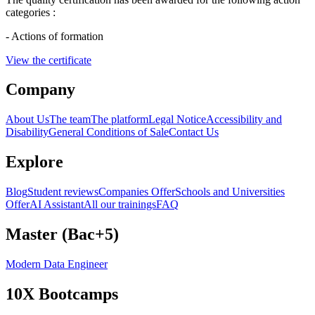
categories :
- Actions of formation
View the certificate
Company
About Us
The team
The platform
Legal Notice
Accessibility and
Disability
General Conditions of Sale
Contact Us
Explore
Blog
Student reviews
Companies Offer
Schools and Universities
Offer
AI Assistant
All our trainings
FAQ
Master (Bac+5)
Modern Data Engineer
10X Bootcamps