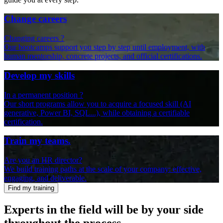
Change careers
Changing careers ?
Our bootcamps support you step by step until employment, with
human mentorship, concrete projects, and official certifications.
Develop my skills
In a permanent position ?
Our short programs allow you to acquire a focused skill (AI
generative, Power BI, SQL...), while obtaining a certifiable
certification.
Train my teams.
Are you an HR director?
We build training paths at the scale of your company: effective,
engaging, and deliverable.
Find my training
Experts
in the field will be by your side
throughout the process