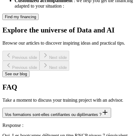
Customized accompaniment
: we help you get the financing
adapted to your situation :
Find my financing
Explore the universe of
Data and AI
Browse our articles to discover inspiring ideas and practical tips.
Previous slide
Next slide
Previous slide
Next slide
See our blog
FAQ
Take a moment to discuss your training project with an advisor.
Vos formations sont-elles certifiantes ou diplômantes ?
Response
:
Oui. Les bootcamps délivrent un titre RNCP niveau 7 (équivalent