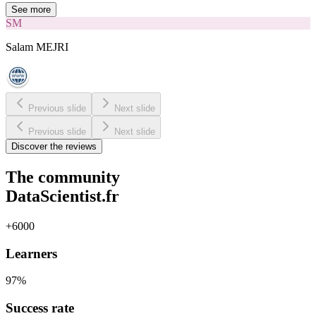
See more
SM
Salam MEJRI
Previous slide
Next slide
Previous slide
Next slide
Discover the reviews
The community
DataScientist.fr
+6000
Learners
97%
Success rate