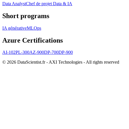
Data Analyst
Chef de projet Data & IA
Short programs
IA générative
MLOps
Azure Certifications
AI-102
PL-300
AZ-900
DP-700
DP-900
© 2026 DataScientist.fr - AXI Technologies - All rights reserved