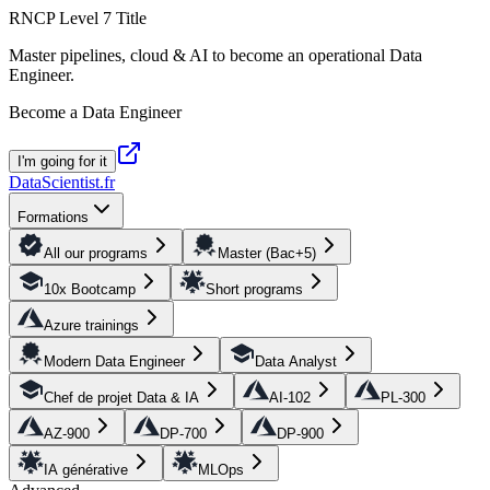
RNCP Level 7 Title
Master pipelines, cloud & AI to become an operational Data
Engineer.
Become a Data Engineer
I'm going for it
DataScientist
.fr
Formations
All our programs
Master (Bac+5)
10x Bootcamp
Short programs
Azure trainings
Modern Data Engineer
Data Analyst
Chef de projet Data & IA
AI-102
PL-300
AZ-900
DP-700
DP-900
IA générative
MLOps