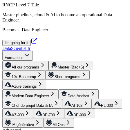
RNCP Level 7 Title
Master pipelines, cloud & AI to become an operational Data
Engineer.
Become a Data Engineer
I'm going for it
DataScientist
.fr
Formations
All our programs
Master (Bac+5)
10x Bootcamp
Short programs
Azure trainings
Modern Data Engineer
Data Analyst
Chef de projet Data & IA
AI-102
PL-300
AZ-900
DP-700
DP-900
IA générative
MLOps