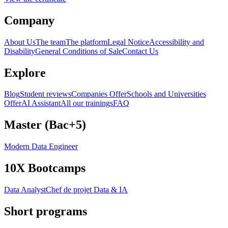
Company
About Us
The team
The platform
Legal Notice
Accessibility and
Disability
General Conditions of Sale
Contact Us
Explore
Blog
Student reviews
Companies Offer
Schools and Universities
Offer
AI Assistant
All our trainings
FAQ
Master (Bac+5)
Modern Data Engineer
10X Bootcamps
Data Analyst
Chef de projet Data & IA
Short programs