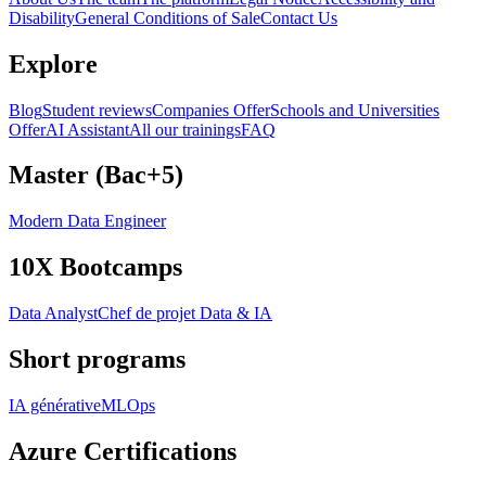
Disability
General Conditions of Sale
Contact Us
Explore
Blog
Student reviews
Companies Offer
Schools and Universities
Offer
AI Assistant
All our trainings
FAQ
Master (Bac+5)
Modern Data Engineer
10X Bootcamps
Data Analyst
Chef de projet Data & IA
Short programs
IA générative
MLOps
Azure Certifications