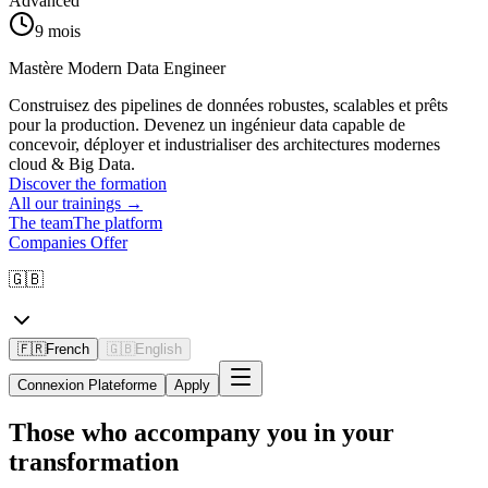
Advanced
9 mois
Mastère Modern Data Engineer
Construisez des pipelines de données robustes, scalables et prêts
pour la production. Devenez un ingénieur data capable de
concevoir, déployer et industrialiser des architectures modernes
cloud & Big Data.
Discover the formation
All our trainings
→
The team
The platform
Companies Offer
🇬🇧
🇫🇷
French
🇬🇧
English
Connexion Plateforme
Apply
Those who accompany you in
your
transformation