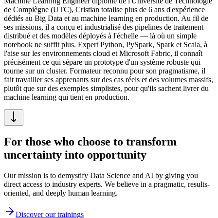
Machine Learning Engineer diplômé de l'Université de Technologie
de Compiègne (UTC), Cristian totalise plus de 6 ans d'expérience
dédiés au Big Data et au machine learning en production. Au fil de
ses missions, il a conçu et industrialisé des pipelines de traitement
distribué et des modèles déployés à l'échelle — là où un simple
notebook ne suffit plus. Expert Python, PySpark, Spark et Scala, à
l'aise sur les environnements cloud et Microsoft Fabric, il connaît
précisément ce qui sépare un prototype d'un système robuste qui
tourne sur un cluster. Formateur reconnu pour son pragmatisme, il
fait travailler ses apprenants sur des cas réels et des volumes massifs,
plutôt que sur des exemples simplistes, pour qu'ils sachent livrer du
machine learning qui tient en production.
For those who
choose
to transform
uncertainty into
opportunity
Our mission is to demystify Data Science and AI by giving you
direct access to industry experts. We believe in a pragmatic, results-
oriented, and deeply human learning.
Discover our trainings