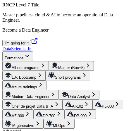
RNCP Level 7 Title
Master pipelines, cloud & AI to become an operational Data
Engineer.
Become a Data Engineer
I'm going for it
DataScientist
.fr
Formations
All our programs
Master (Bac+5)
10x Bootcamp
Short programs
Azure trainings
Modern Data Engineer
Data Analyst
Chef de projet Data & IA
AI-102
PL-300
AZ-900
DP-700
DP-900
IA générative
MLOps