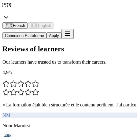
🇬🇧
🇫🇷
French
🇬🇧
English
Connexion Plateforme
Apply
Reviews
of learners
Our learners have trusted us to transform their careers.
4,9/5
«
La formation était bien structurée et le contenu pertinent. J'ai partic
NM
Nour Marnissi