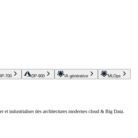
DP-700
DP-900
IA générative
MLOps
r et industrialiser des architectures modernes cloud & Big Data.