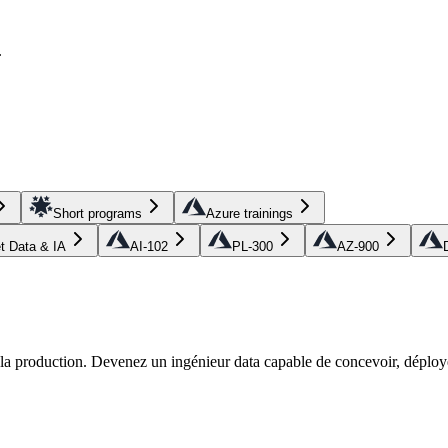
.
Short programs
Azure trainings
et Data & IA
AI-102
PL-300
AZ-900
r la production. Devenez un ingénieur data capable de concevoir, déploye