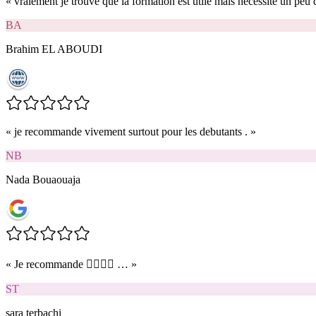
«
vraiement je trouve que la formation est utile mais necessite un peu
BA
Brahim EL ABOUDI
«
je recommande vivement surtout pour les debutants .
»
NB
Nada Bouaouaja
«
Je recommande 👍🏼👍🏼 …
»
ST
sara terbachi