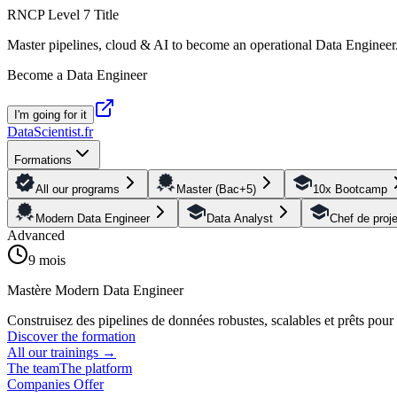
RNCP Level 7 Title
Master pipelines, cloud & AI to become an operational Data Engineer
Become a Data Engineer
I'm going for it
DataScientist
.fr
Formations
All our programs
Master (Bac+5)
10x Bootcamp
Modern Data Engineer
Data Analyst
Chef de proj
Advanced
9 mois
Mastère Modern Data Engineer
Construisez des pipelines de données robustes, scalables et prêts pou
Discover the formation
All our trainings
→
The team
The platform
Companies Offer