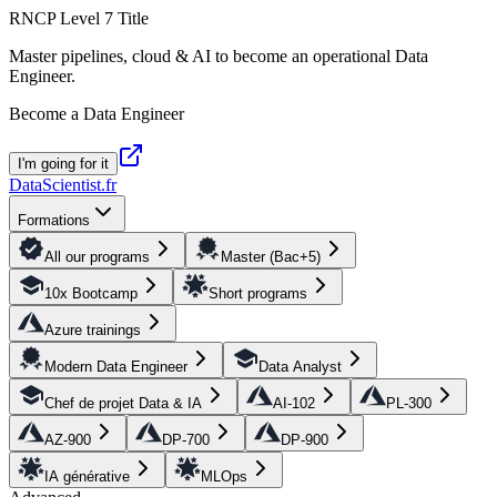
RNCP Level 7 Title
Master pipelines, cloud & AI to become an operational Data
Engineer.
Become a Data Engineer
I'm going for it
DataScientist
.fr
Formations
All our programs
Master (Bac+5)
10x Bootcamp
Short programs
Azure trainings
Modern Data Engineer
Data Analyst
Chef de projet Data & IA
AI-102
PL-300
AZ-900
DP-700
DP-900
IA générative
MLOps