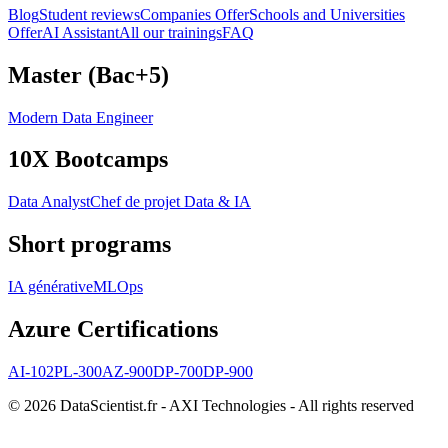
Blog
Student reviews
Companies Offer
Schools and Universities
Offer
AI Assistant
All our trainings
FAQ
Master (Bac+5)
Modern Data Engineer
10X Bootcamps
Data Analyst
Chef de projet Data & IA
Short programs
IA générative
MLOps
Azure Certifications
AI-102
PL-300
AZ-900
DP-700
DP-900
© 2026 DataScientist.fr - AXI Technologies - All rights reserved