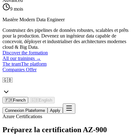
Advanced
9 mois
Mastère Modern Data Engineer
Construisez des pipelines de données robustes, scalables et prêts
pour la production. Devenez un ingénieur data capable de
concevoir, déployer et industrialiser des architectures modernes
cloud & Big Data.
Discover the formation
All our trainings
→
The team
The platform
Companies Offer
🇬🇧
🇫🇷
French
🇬🇧
English
Connexion Plateforme
Apply
Azure Certifications
Préparez la certification AZ-900