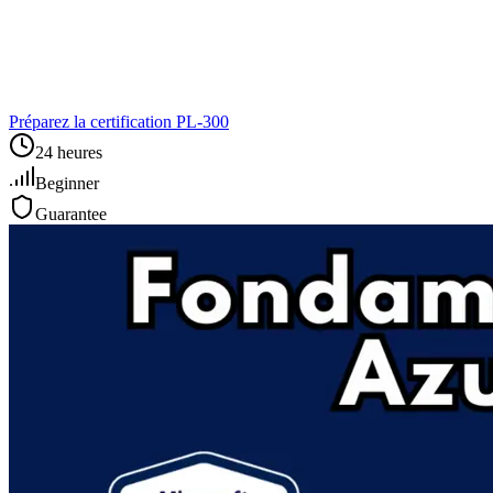
Préparez la certification PL‑300
24 heures
Beginner
Guarantee