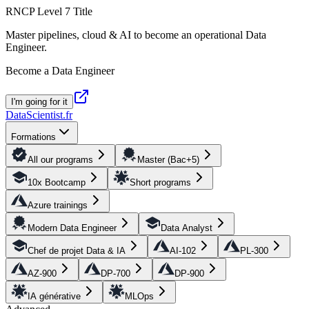
RNCP Level 7 Title
Master pipelines, cloud & AI to become an operational Data
Engineer.
Become a Data Engineer
I'm going for it
DataScientist
.fr
Formations
All our programs
Master (Bac+5)
10x Bootcamp
Short programs
Azure trainings
Modern Data Engineer
Data Analyst
Chef de projet Data & IA
AI-102
PL-300
AZ-900
DP-700
DP-900
IA générative
MLOps