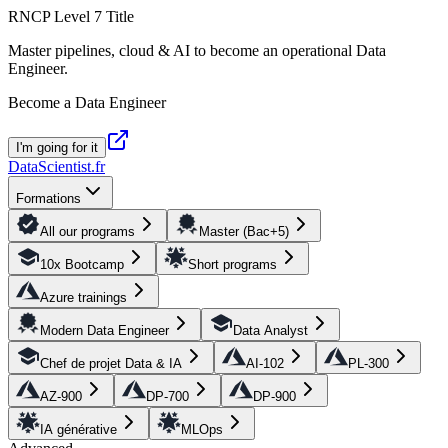
RNCP Level 7 Title
Master pipelines, cloud & AI to become an operational Data
Engineer.
Become a Data Engineer
I'm going for it
DataScientist
.fr
Formations
All our programs
Master (Bac+5)
10x Bootcamp
Short programs
Azure trainings
Modern Data Engineer
Data Analyst
Chef de projet Data & IA
AI-102
PL-300
AZ-900
DP-700
DP-900
IA générative
MLOps