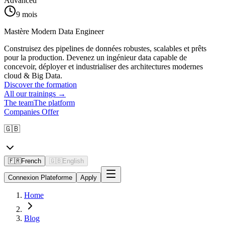
Advanced
9 mois
Mastère Modern Data Engineer
Construisez des pipelines de données robustes, scalables et prêts
pour la production. Devenez un ingénieur data capable de
concevoir, déployer et industrialiser des architectures modernes
cloud & Big Data.
Discover the formation
All our trainings
→
The team
The platform
Companies Offer
🇬🇧
🇫🇷
French
🇬🇧
English
Connexion Plateforme
Apply
Home
Blog