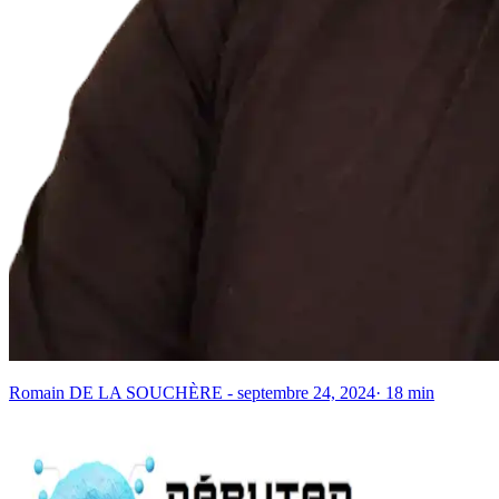
Romain DE LA SOUCHÈRE
-
septembre 24, 2024
·
18
min