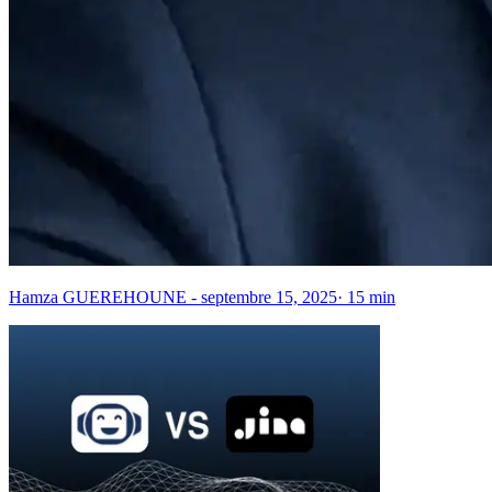
Hamza GUEREHOUNE
-
septembre 15, 2025
·
15
min