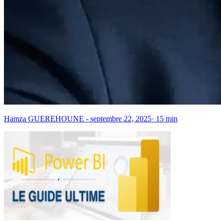
Hamza GUEREHOUNE
-
septembre 22, 2025
·
15
min