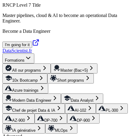
RNCP Level 7 Title
Master pipelines, cloud & AI to become an operational Data
Engineer.
Become a Data Engineer
I'm going for it
DataScientist
.fr
Formations
All our programs
Master (Bac+5)
10x Bootcamp
Short programs
Azure trainings
Modern Data Engineer
Data Analyst
Chef de projet Data & IA
AI-102
PL-300
AZ-900
DP-700
DP-900
IA générative
MLOps