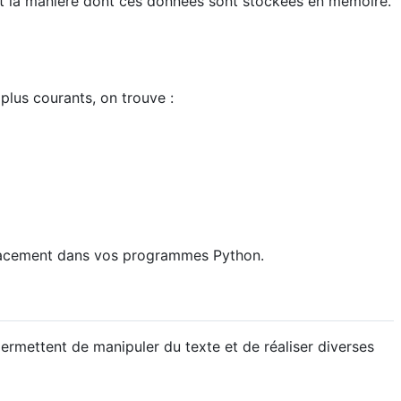
 et la manière dont ces données sont stockées en mémoire.
plus courants, on trouve :
fficacement dans vos programmes Python.
permettent de manipuler du texte et de réaliser diverses