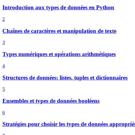
Introduction aux types de données en Python
2
Chaînes de caractères et manipulation de texte
3
Types numériques et opérations arithmétiques
4
Structures de données: listes, tuples et dictionnaires
5
Ensembles et types de données booléens
6
Stratégies pour choisir les types de données approprié