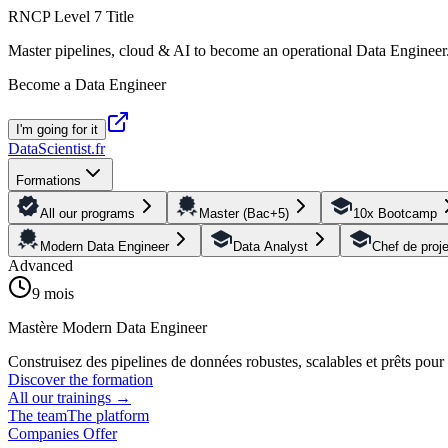
RNCP Level 7 Title
Master pipelines, cloud & AI to become an operational Data Engineer
Become a Data Engineer
I'm going for it
DataScientist
.fr
Formations
All our programs
Master (Bac+5)
10x Bootcamp
Modern Data Engineer
Data Analyst
Chef de proj
Advanced
9 mois
Mastère Modern Data Engineer
Construisez des pipelines de données robustes, scalables et prêts pou
Discover the formation
All our trainings
→
The team
The platform
Companies Offer