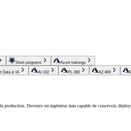
.
Short programs
Azure trainings
et Data & IA
AI-102
PL-300
AZ-900
r la production. Devenez un ingénieur data capable de concevoir, déploye