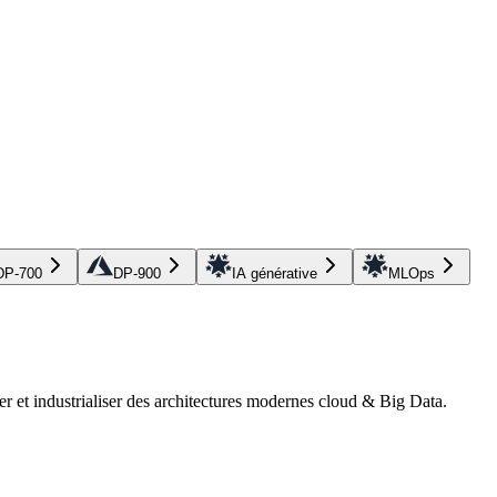
DP-700
DP-900
IA générative
MLOps
r et industrialiser des architectures modernes cloud & Big Data.