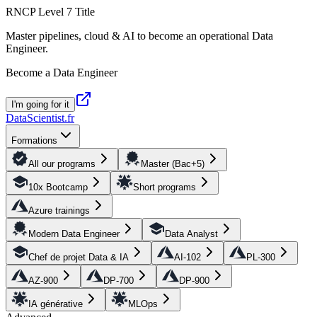
RNCP Level 7 Title
Master pipelines, cloud & AI to become an operational Data
Engineer.
Become a Data Engineer
I'm going for it
DataScientist
.fr
Formations
All our programs
Master (Bac+5)
10x Bootcamp
Short programs
Azure trainings
Modern Data Engineer
Data Analyst
Chef de projet Data & IA
AI-102
PL-300
AZ-900
DP-700
DP-900
IA générative
MLOps