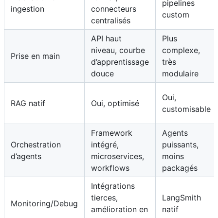
pipelines
ingestion
connecteurs
custom
centralisés
API haut
Plus
niveau, courbe
complexe,
Prise en main
d’apprentissage
très
douce
modulaire
Oui,
RAG natif
Oui, optimisé
customisable
Framework
Agents
Orchestration
intégré,
puissants,
d’agents
microservices,
moins
workflows
packagés
Intégrations
tierces,
LangSmith
Monitoring/Debug
amélioration en
natif