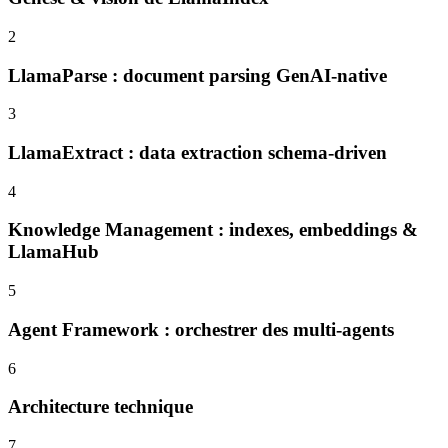
2
LlamaParse : document parsing GenAI-native
3
LlamaExtract : data extraction schema-driven
4
Knowledge Management : indexes, embeddings &
LlamaHub
5
Agent Framework : orchestrer des multi-agents
6
Architecture technique
7