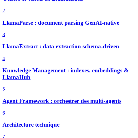
2
LlamaParse : document parsing GenAI-native
3
LlamaExtract : data extraction schema-driven
4
Knowledge Management : indexes, embeddings &
LlamaHub
5
Agent Framework : orchestrer des multi-agents
6
Architecture technique
7