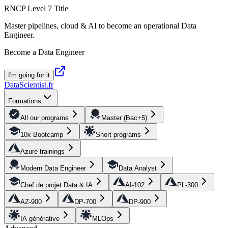
RNCP Level 7 Title
Master pipelines, cloud & AI to become an operational Data
Engineer.
Become a Data Engineer
I'm going for it
DataScientist
.fr
Formations
All our programs
Master (Bac+5)
10x Bootcamp
Short programs
Azure trainings
Modern Data Engineer
Data Analyst
Chef de projet Data & IA
AI-102
PL-300
AZ-900
DP-700
DP-900
IA générative
MLOps