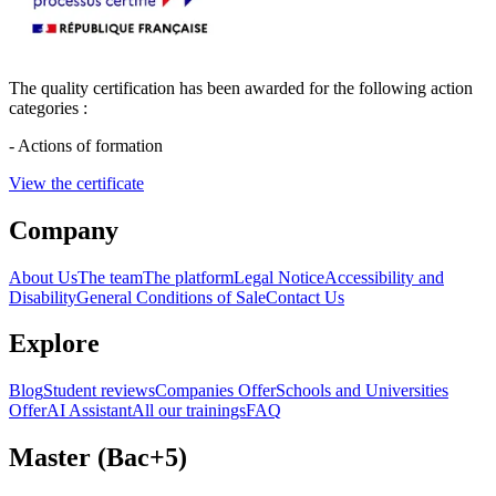
The quality certification has been awarded for the following action
categories :
- Actions of formation
View the certificate
Company
About Us
The team
The platform
Legal Notice
Accessibility and
Disability
General Conditions of Sale
Contact Us
Explore
Blog
Student reviews
Companies Offer
Schools and Universities
Offer
AI Assistant
All our trainings
FAQ
Master (Bac+5)