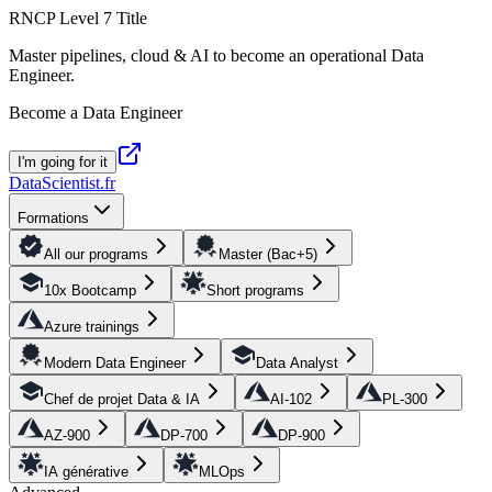
RNCP Level 7 Title
Master pipelines, cloud & AI to become an operational Data
Engineer.
Become a Data Engineer
I'm going for it
DataScientist
.fr
Formations
All our programs
Master (Bac+5)
10x Bootcamp
Short programs
Azure trainings
Modern Data Engineer
Data Analyst
Chef de projet Data & IA
AI-102
PL-300
AZ-900
DP-700
DP-900
IA générative
MLOps