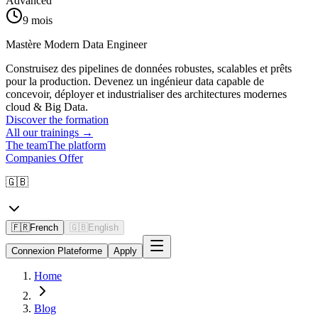
Advanced
9 mois
Mastère Modern Data Engineer
Construisez des pipelines de données robustes, scalables et prêts
pour la production. Devenez un ingénieur data capable de
concevoir, déployer et industrialiser des architectures modernes
cloud & Big Data.
Discover the formation
All our trainings
→
The team
The platform
Companies Offer
🇬🇧
🇫🇷
French
🇬🇧
English
Connexion Plateforme
Apply
Home
Blog