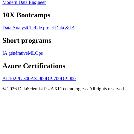
Modern Data Engineer
10X Bootcamps
Data Analyst
Chef de projet Data & IA
Short programs
IA générative
MLOps
Azure Certifications
AI-102
PL-300
AZ-900
DP-700
DP-900
© 2026 DataScientist.fr - AXI Technologies - All rights reserved