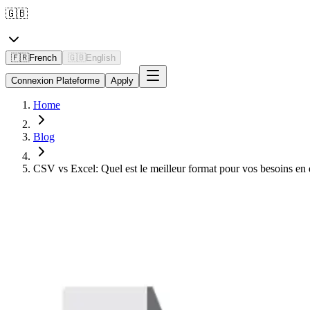
🇬🇧
🇫🇷
French
🇬🇧
English
Connexion Plateforme
Apply
Home
Blog
CSV vs Excel: Quel est le meilleur format pour vos besoins en