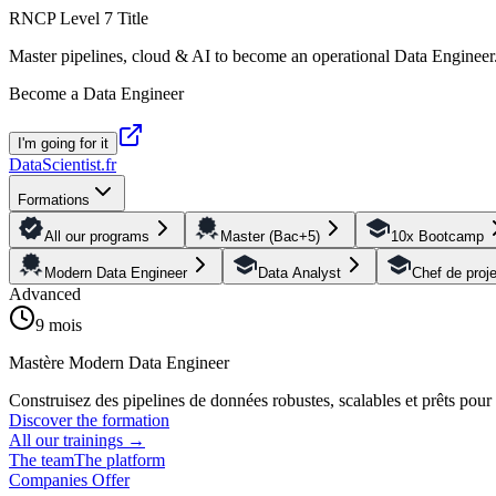
RNCP Level 7 Title
Master pipelines, cloud & AI to become an operational Data Engineer
Become a Data Engineer
I'm going for it
DataScientist
.fr
Formations
All our programs
Master (Bac+5)
10x Bootcamp
Modern Data Engineer
Data Analyst
Chef de proj
Advanced
9 mois
Mastère Modern Data Engineer
Construisez des pipelines de données robustes, scalables et prêts pou
Discover the formation
All our trainings
→
The team
The platform
Companies Offer