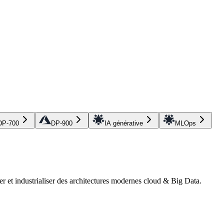
DP-700
DP-900
IA générative
MLOps
r et industrialiser des architectures modernes cloud & Big Data.