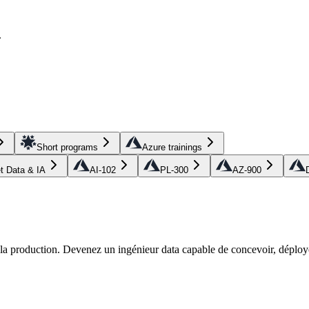
.
Short programs
Azure trainings
et Data & IA
AI-102
PL-300
AZ-900
r la production. Devenez un ingénieur data capable de concevoir, déploye