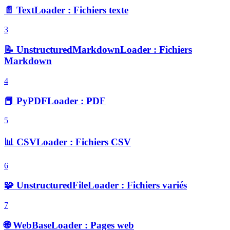
📄 TextLoader : Fichiers texte
3
📝 UnstructuredMarkdownLoader : Fichiers
Markdown
4
📕 PyPDFLoader : PDF
5
📊 CSVLoader : Fichiers CSV
6
🧩 UnstructuredFileLoader : Fichiers variés
7
🌐 WebBaseLoader : Pages web