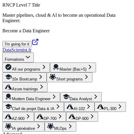
RNCP Level 7 Title
Master pipelines, cloud & AI to become an operational Data
Engineer.
Become a Data Engineer
I'm going for it
DataScientist
.fr
Formations
All our programs
Master (Bac+5)
10x Bootcamp
Short programs
Azure trainings
Modern Data Engineer
Data Analyst
Chef de projet Data & IA
AI-102
PL-300
AZ-900
DP-700
DP-900
IA générative
MLOps