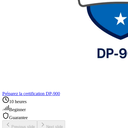
Préparez la certification DP‑900
10 heures
Beginner
Guarantee
Previous slide
Next slide