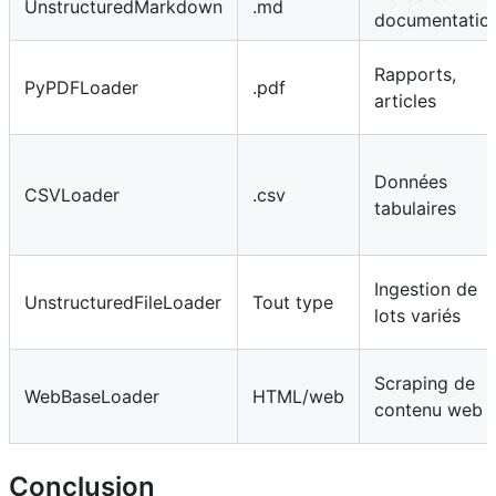
UnstructuredMarkdown
.md
documentatio
Rapports,
PyPDFLoader
.pdf
articles
Données
CSVLoader
.csv
tabulaires
Ingestion de
UnstructuredFileLoader
Tout type
lots variés
Scraping de
WebBaseLoader
HTML/web
contenu web
Conclusion