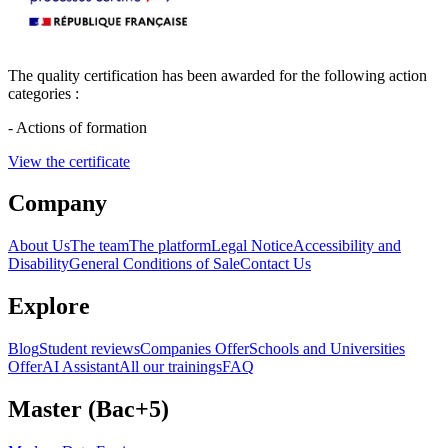
The quality certification has been awarded for the following action
categories :
- Actions of formation
View the certificate
Company
About Us
The team
The platform
Legal Notice
Accessibility and
Disability
General Conditions of Sale
Contact Us
Explore
Blog
Student reviews
Companies Offer
Schools and Universities
Offer
AI Assistant
All our trainings
FAQ
Master (Bac+5)