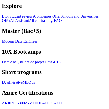
Explore
Blog
Student reviews
Companies Offer
Schools and Universities
Offer
AI Assistant
All our trainings
FAQ
Master (Bac+5)
Modern Data Engineer
10X Bootcamps
Data Analyst
Chef de projet Data & IA
Short programs
IA générative
MLOps
Azure Certifications
AI-102
PL-300
AZ-900
DP-700
DP-900