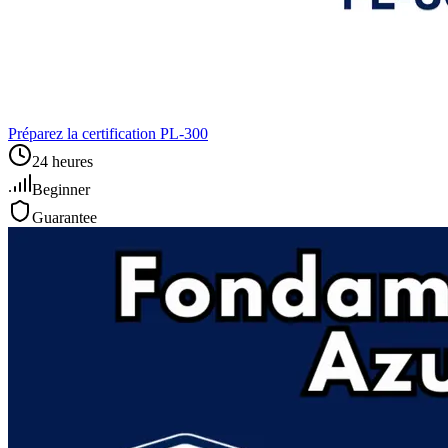
Préparez la certification PL‑300
24 heures
Beginner
Guarantee