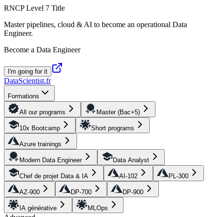
RNCP Level 7 Title
Master pipelines, cloud & AI to become an operational Data
Engineer.
Become a Data Engineer
I'm going for it
DataScientist
.fr
Formations
All our programs
Master (Bac+5)
10x Bootcamp
Short programs
Azure trainings
Modern Data Engineer
Data Analyst
Chef de projet Data & IA
AI-102
PL-300
AZ-900
DP-700
DP-900
IA générative
MLOps