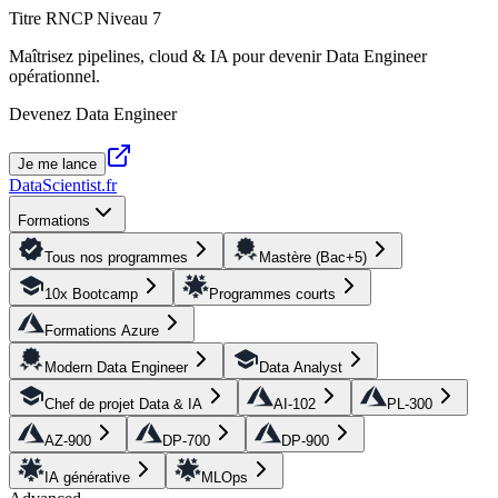
Titre RNCP Niveau 7
Maîtrisez pipelines, cloud & IA pour devenir Data Engineer
opérationnel.
Devenez Data Engineer
Je me lance
DataScientist
.fr
Formations
Tous nos programmes
Mastère (Bac+5)
10x Bootcamp
Programmes courts
Formations Azure
Modern Data Engineer
Data Analyst
Chef de projet Data & IA
AI-102
PL-300
AZ-900
DP-700
DP-900
IA générative
MLOps