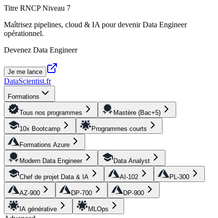
Titre RNCP Niveau 7
Maîtrisez pipelines, cloud & IA pour devenir Data Engineer
opérationnel.
Devenez Data Engineer
Je me lance
DataScientist
.fr
Formations
Tous nos programmes
Mastère (Bac+5)
10x Bootcamp
Programmes courts
Formations Azure
Modern Data Engineer
Data Analyst
Chef de projet Data & IA
AI-102
PL-300
AZ-900
DP-700
DP-900
IA générative
MLOps