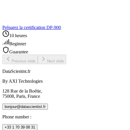
Préparez la certification DP‑900
10 heures
Beginner
Guarantee
Previous slide
Next slide
DataScientist
.fr
By AXI Technologies
128 Rue de la Boétie,
75008, Paris, France
bonjour@datascientist.fr
Phone number
:
+33 1 70 39 08 31