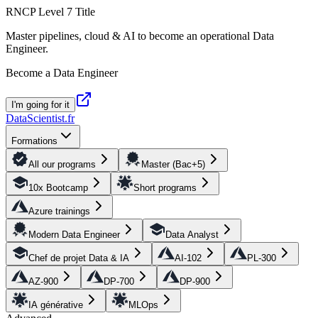
RNCP Level 7 Title
Master pipelines, cloud & AI to become an operational Data
Engineer.
Become a Data Engineer
I'm going for it
DataScientist
.fr
Formations
All our programs
Master (Bac+5)
10x Bootcamp
Short programs
Azure trainings
Modern Data Engineer
Data Analyst
Chef de projet Data & IA
AI-102
PL-300
AZ-900
DP-700
DP-900
IA générative
MLOps