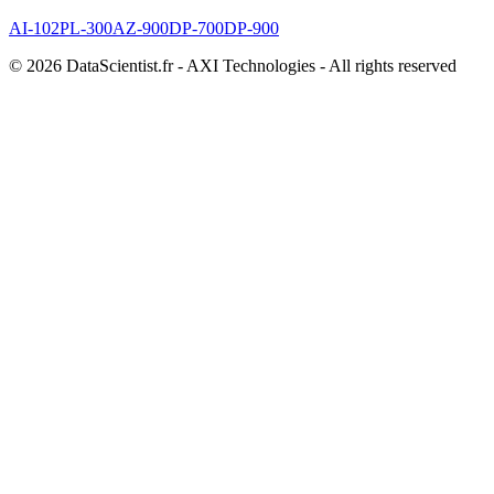
AI-102
PL-300
AZ-900
DP-700
DP-900
© 2026 DataScientist.fr - AXI Technologies - All rights reserved