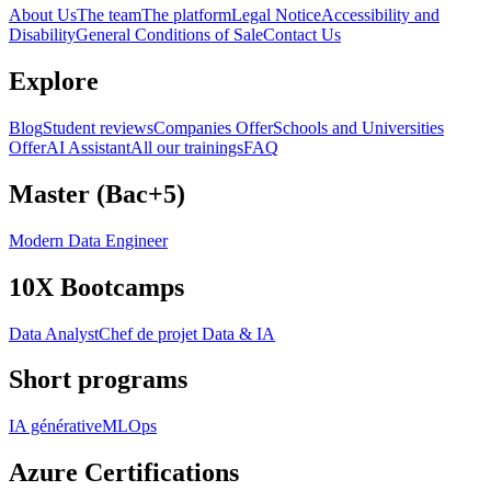
About Us
The team
The platform
Legal Notice
Accessibility and
Disability
General Conditions of Sale
Contact Us
Explore
Blog
Student reviews
Companies Offer
Schools and Universities
Offer
AI Assistant
All our trainings
FAQ
Master (Bac+5)
Modern Data Engineer
10X Bootcamps
Data Analyst
Chef de projet Data & IA
Short programs
IA générative
MLOps
Azure Certifications