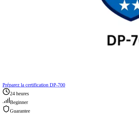
Préparez la certification DP‑700
24 heures
Beginner
Guarantee