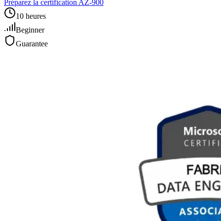
Préparez la certification AZ-900
10 heures
Beginner
Guarantee