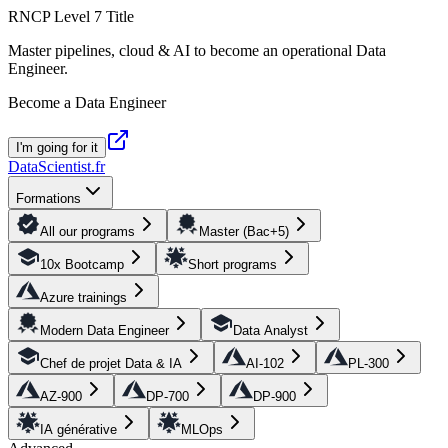
RNCP Level 7 Title
Master pipelines, cloud & AI to become an operational Data
Engineer.
Become a Data Engineer
I'm going for it
DataScientist
.fr
Formations
All our programs
Master (Bac+5)
10x Bootcamp
Short programs
Azure trainings
Modern Data Engineer
Data Analyst
Chef de projet Data & IA
AI-102
PL-300
AZ-900
DP-700
DP-900
IA générative
MLOps