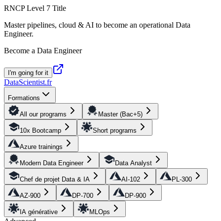
RNCP Level 7 Title
Master pipelines, cloud & AI to become an operational Data
Engineer.
Become a Data Engineer
I'm going for it
DataScientist
.fr
Formations
All our programs
Master (Bac+5)
10x Bootcamp
Short programs
Azure trainings
Modern Data Engineer
Data Analyst
Chef de projet Data & IA
AI-102
PL-300
AZ-900
DP-700
DP-900
IA générative
MLOps