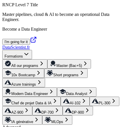
RNCP Level 7 Title
Master pipelines, cloud & AI to become an operational Data
Engineer.
Become a Data Engineer
I'm going for it
DataScientist
.fr
Formations
All our programs
Master (Bac+5)
10x Bootcamp
Short programs
Azure trainings
Modern Data Engineer
Data Analyst
Chef de projet Data & IA
AI-102
PL-300
AZ-900
DP-700
DP-900
IA générative
MLOps