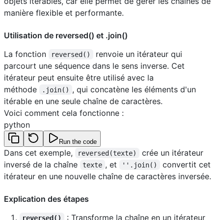
objets itérables, car elle permet de gérer les chaînes de
manière flexible et performante.
Utilisation de reversed() et .join()
La fonction
renvoie un itérateur qui
reversed()
parcourt une séquence dans le sens inverse. Cet
itérateur peut ensuite être utilisé avec la
méthode
, qui concatène les éléments d'un
.join()
itérable en une seule chaîne de caractères.
Voici comment cela fonctionne :
python
Run the code
Dans cet exemple,
crée un itérateur
reversed(texte)
inversé de la chaîne
, et
convertit cet
texte
''.join()
itérateur en une nouvelle chaîne de caractères inversée.
Explication des étapes
: Transforme la chaîne en un itérateur
reversed()