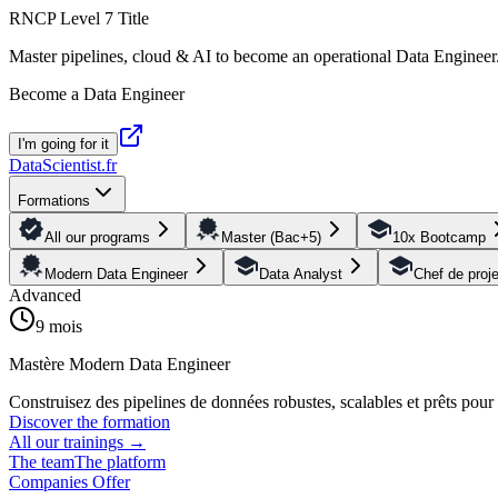
RNCP Level 7 Title
Master pipelines, cloud & AI to become an operational Data Engineer
Become a Data Engineer
I'm going for it
DataScientist
.fr
Formations
All our programs
Master (Bac+5)
10x Bootcamp
Modern Data Engineer
Data Analyst
Chef de proj
Advanced
9 mois
Mastère Modern Data Engineer
Construisez des pipelines de données robustes, scalables et prêts pou
Discover the formation
All our trainings
→
The team
The platform
Companies Offer