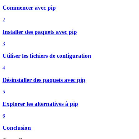
Commencer avec pip
2
Installer des paquets avec pip
3
Utiliser les fichiers de configuration
4
Désinstaller des paquets avec pip
5
Explorer les alternatives à pip
6
Conclusion