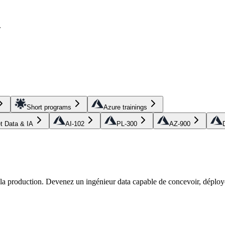
.
Short programs
Azure trainings
et Data & IA
AI-102
PL-300
AZ-900
r la production. Devenez un ingénieur data capable de concevoir, déploye