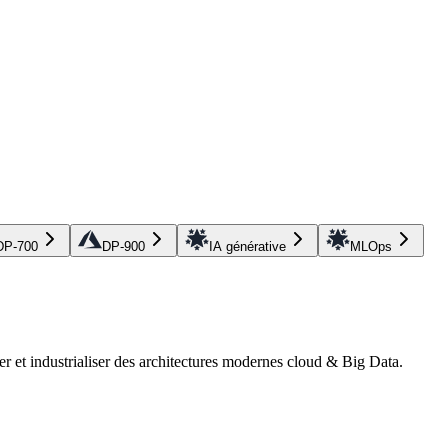
DP-700
DP-900
IA générative
MLOps
r et industrialiser des architectures modernes cloud & Big Data.