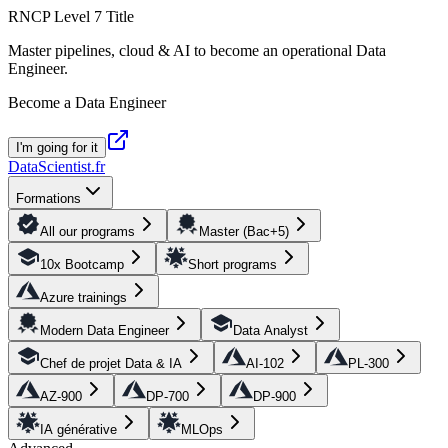
RNCP Level 7 Title
Master pipelines, cloud & AI to become an operational Data
Engineer.
Become a Data Engineer
I'm going for it
DataScientist
.fr
Formations
All our programs
Master (Bac+5)
10x Bootcamp
Short programs
Azure trainings
Modern Data Engineer
Data Analyst
Chef de projet Data & IA
AI-102
PL-300
AZ-900
DP-700
DP-900
IA générative
MLOps