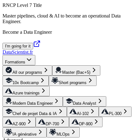
RNCP Level 7 Title
Master pipelines, cloud & AI to become an operational Data
Engineer.
Become a Data Engineer
I'm going for it
DataScientist
.fr
Formations
All our programs
Master (Bac+5)
10x Bootcamp
Short programs
Azure trainings
Modern Data Engineer
Data Analyst
Chef de projet Data & IA
AI-102
PL-300
AZ-900
DP-700
DP-900
IA générative
MLOps