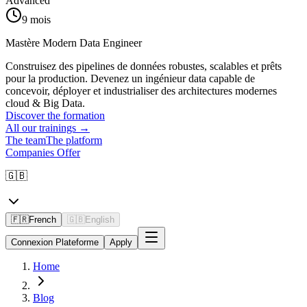
Advanced
9 mois
Mastère Modern Data Engineer
Construisez des pipelines de données robustes, scalables et prêts
pour la production. Devenez un ingénieur data capable de
concevoir, déployer et industrialiser des architectures modernes
cloud & Big Data.
Discover the formation
All our trainings
→
The team
The platform
Companies Offer
🇬🇧
🇫🇷
French
🇬🇧
English
Connexion Plateforme
Apply
Home
Blog