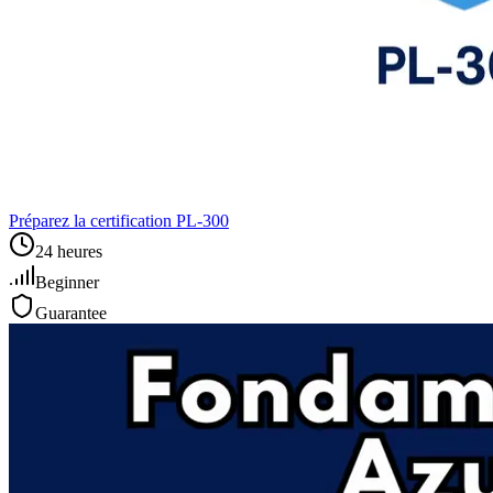
Préparez la certification PL‑300
24 heures
Beginner
Guarantee