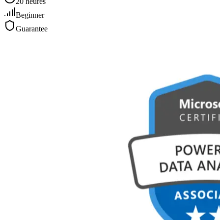
20 heures
Beginner
Guarantee