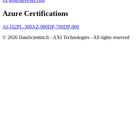
IA générative
MLOps
Azure Certifications
AI-102
PL-300
AZ-900
DP-700
DP-900
© 2026 DataScientist.fr - AXI Technologies - All rights reserved