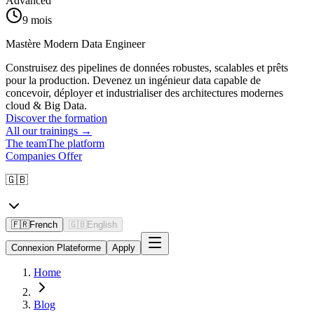
Advanced
9 mois
Mastère Modern Data Engineer
Construisez des pipelines de données robustes, scalables et prêts
pour la production. Devenez un ingénieur data capable de
concevoir, déployer et industrialiser des architectures modernes
cloud & Big Data.
Discover the formation
All our trainings
→
The team
The platform
Companies Offer
🇬🇧
🇫🇷
French
🇬🇧
English
Connexion Plateforme
Apply
Home
Blog