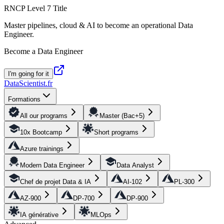
RNCP Level 7 Title
Master pipelines, cloud & AI to become an operational Data
Engineer.
Become a Data Engineer
I'm going for it
DataScientist
.fr
Formations
All our programs
Master (Bac+5)
10x Bootcamp
Short programs
Azure trainings
Modern Data Engineer
Data Analyst
Chef de projet Data & IA
AI-102
PL-300
AZ-900
DP-700
DP-900
IA générative
MLOps