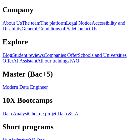
Company
About Us
The team
The platform
Legal Notice
Accessibility and
Disability
General Conditions of Sale
Contact Us
Explore
Blog
Student reviews
Companies Offer
Schools and Universities
Offer
AI Assistant
All our trainings
FAQ
Master (Bac+5)
Modern Data Engineer
10X Bootcamps
Data Analyst
Chef de projet Data & IA
Short programs