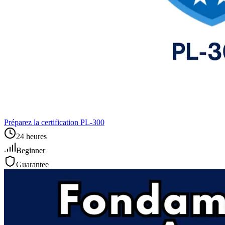
Préparez la certification PL‑300
24 heures
Beginner
Guarantee