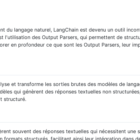
ement du langage naturel, LangChain est devenu un outil inco
st l'utilisation des Output Parsers, qui permettent de struc
plorer en profondeur ce que sont les Output Parsers, leur i
se et transforme les sorties brutes des modèles de langag
odèles qui génèrent des réponses textuelles non structurée
 structuré.
nt souvent des réponses textuelles qui nécessitent une str
ormats structurés, facilitant ainsi leur intégration dans d