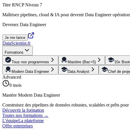
Titre RNCP Niveau 7
Maîtrisez pipelines, cloud & IA pour devenir Data Engineer opération
Devenez Data Engineer
Je me lance
DataScientist
.fr
Formations
Tous nos programmes
Mastère (Bac+5)
10x Boo
Modern Data Engineer
Data Analyst
Chef de proj
Advanced
9 mois
Mastère Modern Data Engineer
Construisez des pipelines de données robustes, scalables et prêts pou
Découvrir la formation
Toutes nos formations
→
L'équipe
La plateforme
Offre entreprises