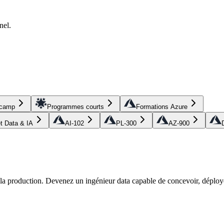
nel.
tcamp
Programmes courts
Formations Azure
et Data & IA
AI-102
PL-300
AZ-900
r la production. Devenez un ingénieur data capable de concevoir, déploye