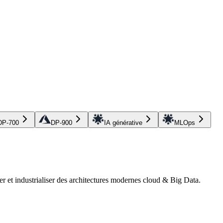
DP-700
DP-900
IA générative
MLOps
r et industrialiser des architectures modernes cloud & Big Data.