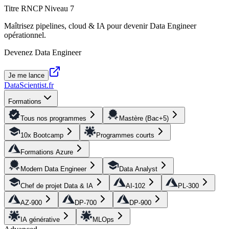
Titre RNCP Niveau 7
Maîtrisez pipelines, cloud & IA pour devenir Data Engineer
opérationnel.
Devenez Data Engineer
Je me lance
DataScientist
.fr
Formations
Tous nos programmes
Mastère (Bac+5)
10x Bootcamp
Programmes courts
Formations Azure
Modern Data Engineer
Data Analyst
Chef de projet Data & IA
AI-102
PL-300
AZ-900
DP-700
DP-900
IA générative
MLOps