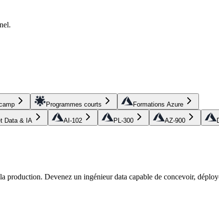
nel.
tcamp
Programmes courts
Formations Azure
et Data & IA
AI-102
PL-300
AZ-900
r la production. Devenez un ingénieur data capable de concevoir, déploye