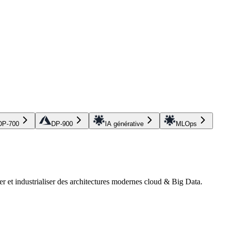
DP-700
DP-900
IA générative
MLOps
r et industrialiser des architectures modernes cloud & Big Data.