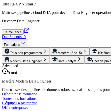
Titre RNCP Niveau 7
Maîtrisez pipelines, cloud & IA pour devenir Data Engineer opération
Devenez Data Engineer
Je me lance
DataScientist
.fr
Formations
Tous nos programmes
Mastère (Bac+5)
10x Boo
Modern Data Engineer
Data Analyst
Chef de proj
Advanced
9 mois
Mastère Modern Data Engineer
Construisez des pipelines de données robustes, scalables et prêts pou
Découvrir la formation
Toutes nos formations
→
L'équipe
La plateforme
Offre entreprises