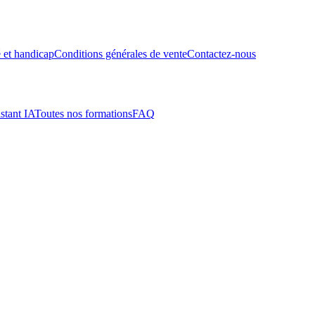
é et handicap
Conditions générales de vente
Contactez-nous
stant IA
Toutes nos formations
FAQ