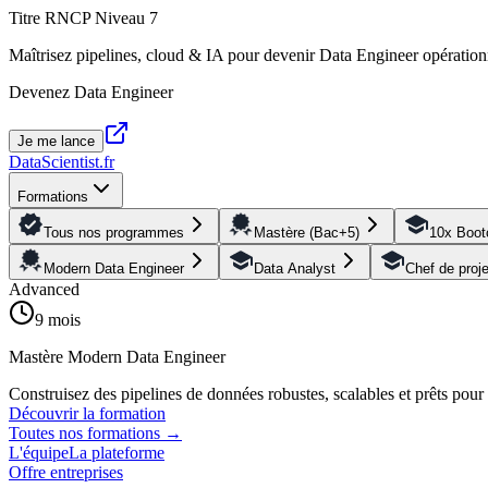
Titre RNCP Niveau 7
Maîtrisez pipelines, cloud & IA pour devenir Data Engineer opération
Devenez Data Engineer
Je me lance
DataScientist
.fr
Formations
Tous nos programmes
Mastère (Bac+5)
10x Boo
Modern Data Engineer
Data Analyst
Chef de proj
Advanced
9 mois
Mastère Modern Data Engineer
Construisez des pipelines de données robustes, scalables et prêts pou
Découvrir la formation
Toutes nos formations
→
L'équipe
La plateforme
Offre entreprises