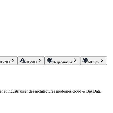
DP-700
DP-900
IA générative
MLOps
r et industrialiser des architectures modernes cloud & Big Data.