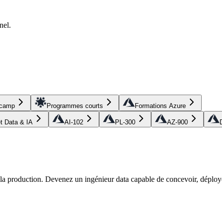
nel.
tcamp
Programmes courts
Formations Azure
et Data & IA
AI-102
PL-300
AZ-900
r la production. Devenez un ingénieur data capable de concevoir, déploye