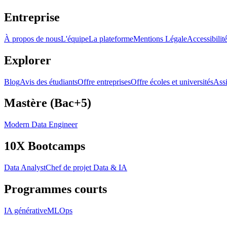
Entreprise
À propos de nous
L'équipe
La plateforme
Mentions Légale
Accessibilit
Explorer
Blog
Avis des étudiants
Offre entreprises
Offre écoles et universités
Assi
Mastère (Bac+5)
Modern Data Engineer
10X Bootcamps
Data Analyst
Chef de projet Data & IA
Programmes courts
IA générative
MLOps