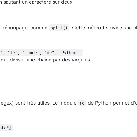
en sautant un caractère sur deux.
 le découpage, comme
. Cette méthode divise une ch
split()
.
s", "le", "monde", "de", "Python"]
ur diviser une chaîne par des virgules :
regex) sont très utiles. Le module
de Python permet d'ut
re
.
ate"]