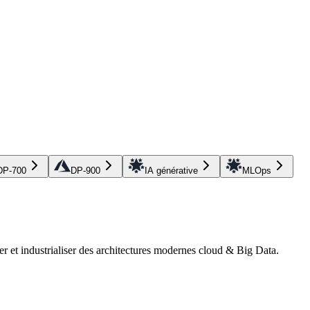
DP-700
DP-900
IA générative
MLOps
r et industrialiser des architectures modernes cloud & Big Data.