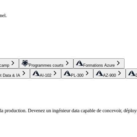
nel.
tcamp
Programmes courts
Formations Azure
et Data & IA
AI-102
PL-300
AZ-900
r la production. Devenez un ingénieur data capable de concevoir, déploye