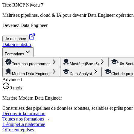
Titre RNCP Niveau 7
Maîtrisez pipelines, cloud & IA pour devenir Data Engineer opération
Devenez Data Engineer
Je me lance
DataScientist
.fr
Formations
Tous nos programmes
Mastère (Bac+5)
10x Boo
Modern Data Engineer
Data Analyst
Chef de proj
Advanced
9 mois
Mastère Modern Data Engineer
Construisez des pipelines de données robustes, scalables et prêts pou
Découvrir la formation
Toutes nos formations
→
L'équipe
La plateforme
Offre entreprises