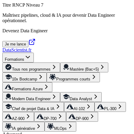
Titre RNCP Niveau 7
Maîtrisez pipelines, cloud & IA pour devenir Data Engineer
opérationnel.
Devenez Data Engineer
Je me lance
DataScientist
.fr
Formations
Tous nos programmes
Mastère (Bac+5)
10x Bootcamp
Programmes courts
Formations Azure
Modern Data Engineer
Data Analyst
Chef de projet Data & IA
AI-102
PL-300
AZ-900
DP-700
DP-900
IA générative
MLOps