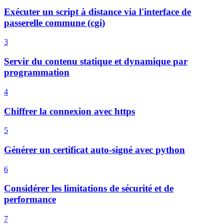
Exécuter un script à distance via l'interface de
passerelle commune (cgi)
3
Servir du contenu statique et dynamique par
programmation
4
Chiffrer la connexion avec https
5
Générer un certificat auto-signé avec python
6
Considérer les limitations de sécurité et de
performance
7