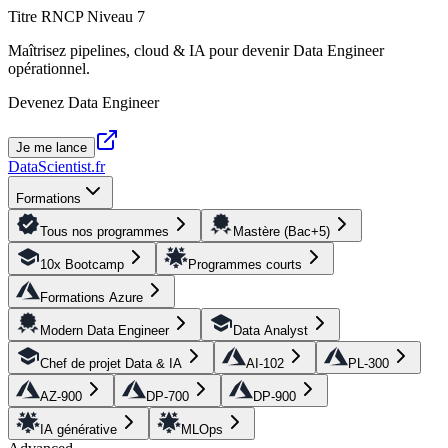
Titre RNCP Niveau 7
Maîtrisez pipelines, cloud & IA pour devenir Data Engineer
opérationnel.
Devenez Data Engineer
Je me lance
DataScientist
.fr
Formations
Tous nos programmes
Mastère (Bac+5)
10x Bootcamp
Programmes courts
Formations Azure
Modern Data Engineer
Data Analyst
Chef de projet Data & IA
AI-102
PL-300
AZ-900
DP-700
DP-900
IA générative
MLOps