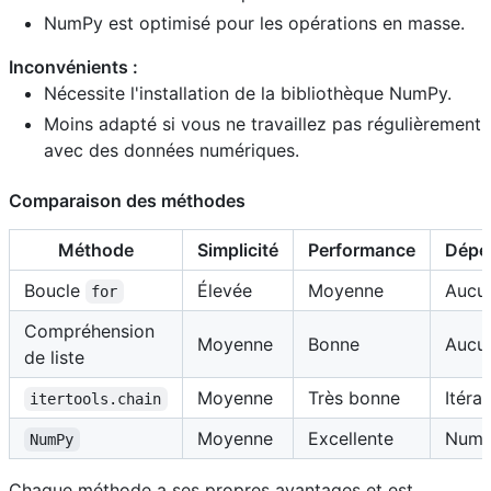
NumPy est optimisé pour les opérations en masse.
Inconvénients :
Nécessite l'installation de la bibliothèque NumPy.
Moins adapté si vous ne travaillez pas régulièrement
avec des données numériques.
Comparaison des méthodes
Méthode
Simplicité
Performance
Dépe
Boucle
Élevée
Moyenne
Aucu
for
Compréhension
Moyenne
Bonne
Aucu
de liste
Moyenne
Très bonne
Itérat
itertools.chain
Moyenne
Excellente
Num
NumPy
Chaque méthode a ses propres avantages et est