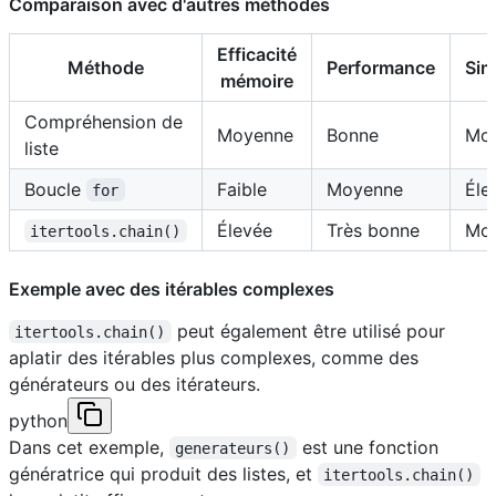
Comparaison avec d'autres méthodes
Efficacité
Méthode
Performance
Sim
mémoire
Compréhension de
Moyenne
Bonne
Mo
liste
Boucle
Faible
Moyenne
Éle
for
Élevée
Très bonne
Mo
itertools.chain()
Exemple avec des itérables complexes
peut également être utilisé pour
itertools.chain()
aplatir des itérables plus complexes, comme des
générateurs ou des itérateurs.
python
Dans cet exemple,
est une fonction
generateurs()
génératrice qui produit des listes, et
itertools.chain()