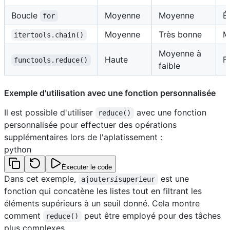
Boucle
Moyenne
Moyenne
É
for
Moyenne
Très bonne
M
itertools.chain()
Moyenne à
Haute
F
functools.reduce()
faible
Exemple d'utilisation avec une fonction personnalisée
Il est possible d'utiliser
avec une fonction
reduce()
personnalisée pour effectuer des opérations
supplémentaires lors de l'aplatissement :
python
Éxecuter le code
Dans cet exemple,
est une
ajouter
si
superieur
fonction qui concatène les listes tout en filtrant les
éléments supérieurs à un seuil donné. Cela montre
comment
peut être employé pour des tâches
reduce()
plus complexes.