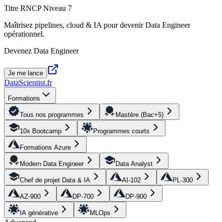
Titre RNCP Niveau 7
Maîtrisez pipelines, cloud & IA pour devenir Data Engineer
opérationnel.
Devenez Data Engineer
Je me lance
DataScientist
.fr
Formations
Tous nos programmes
Mastère (Bac+5)
10x Bootcamp
Programmes courts
Formations Azure
Modern Data Engineer
Data Analyst
Chef de projet Data & IA
AI-102
PL-300
AZ-900
DP-700
DP-900
IA générative
MLOps