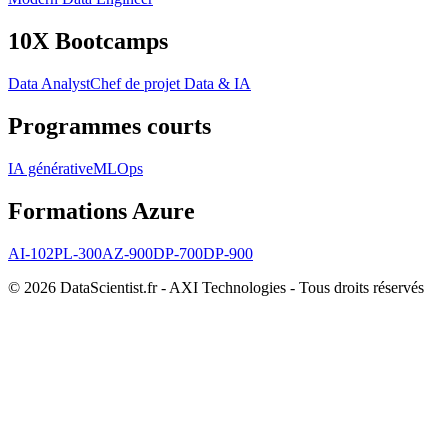
10X Bootcamps
Data Analyst
Chef de projet Data & IA
Programmes courts
IA générative
MLOps
Formations Azure
AI-102
PL-300
AZ-900
DP-700
DP-900
© 2026 DataScientist.fr - AXI Technologies - Tous droits réservés