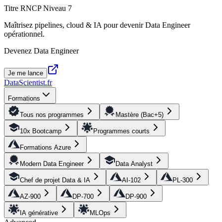
Titre RNCP Niveau 7
Maîtrisez pipelines, cloud & IA pour devenir Data Engineer
opérationnel.
Devenez Data Engineer
Je me lance
DataScientist
.fr
Formations
Tous nos programmes
Mastère (Bac+5)
10x Bootcamp
Programmes courts
Formations Azure
Modern Data Engineer
Data Analyst
Chef de projet Data & IA
AI-102
PL-300
AZ-900
DP-700
DP-900
IA générative
MLOps