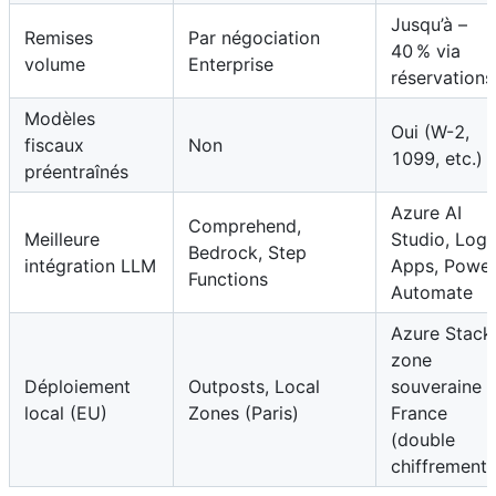
Jusqu’à –
Remises
Par négociation
40 % via
volume
Enterprise
réservations
Modèles
Oui (W-2,
fiscaux
Non
1099, etc.)
préentraînés
Azure AI
Comprehend,
Meilleure
Studio, Logi
Bedrock, Step
intégration LLM
Apps, Powe
Functions
Automate
Azure Stack
zone
Déploiement
Outposts, Local
souveraine
local (EU)
Zones (Paris)
France
(double
chiffrement)