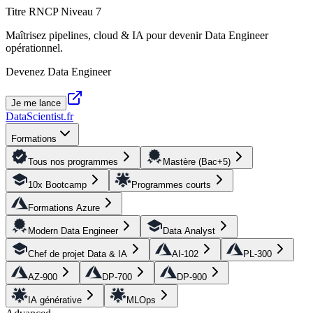
Titre RNCP Niveau 7
Maîtrisez pipelines, cloud & IA pour devenir Data Engineer
opérationnel.
Devenez Data Engineer
Je me lance
DataScientist
.fr
Formations
Tous nos programmes
Mastère (Bac+5)
10x Bootcamp
Programmes courts
Formations Azure
Modern Data Engineer
Data Analyst
Chef de projet Data & IA
AI-102
PL-300
AZ-900
DP-700
DP-900
IA générative
MLOps